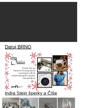
Daruj BRNO
Indra Stein šperky a Číše