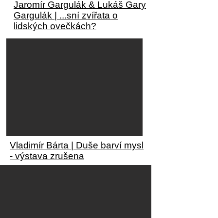
Jaromír Gargulák & Lukáš Gary
Gargulák | ...sní zvířata o
lidských ovečkách?
Vladimír Bárta | Duše barví mysl
- výstava zrušena